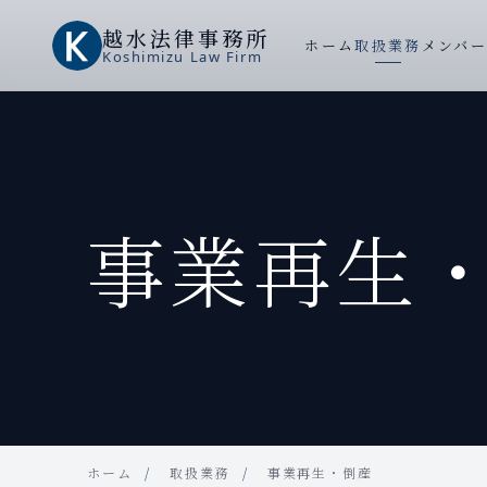
越水
法律事務所
ホーム
取扱業務
メンバ
Koshimizu
Law Firm
事業再生
ホーム
取扱業務
事業再生・倒産