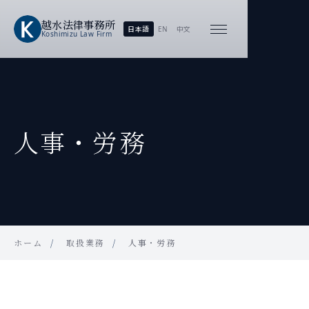
越水
法律事務所
日本語
EN
中文
Koshimizu
Law Firm
人事・労務
ホーム
取扱業務
人事・労務