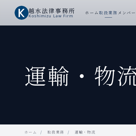
越水
法律事務所
ホーム
取扱業務
メンバ
Koshimizu
Law Firm
運輸・物
ホーム
取扱業務
運輸・物流